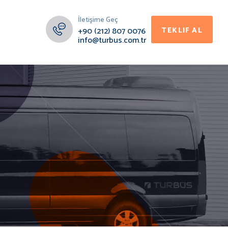
İletişime Geç
+90 (212) 807 0076
TEKLIF AL
info@turbus.com.tr