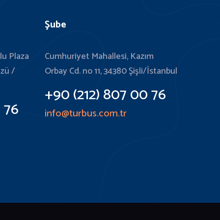
Şube
lu Plaza
Cumhuriyet Mahallesi, Kazım
üzü /
Orbay Cd. no 11, 34380 Şişli/İstanbul
+90 (212) 807 00 76
 76
info@turbus.com.tr