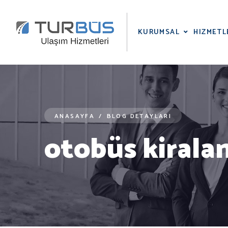
KURUMSAL
HIZMETL
ANASAYFA
/
BLOG DETAYLARI
otobüs kirala