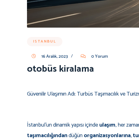
ISTANBUL
/
16 Aralık, 2023
0 Yorum
otobüs kiralama
Güvenilir Ulaşımın Adı: Turbüs Taşımacılık ve Turi
İstanbul'un dinamik yapısı içinde
ulaşım
, her zaman
taşımacılığından
düğün
organizasyonlarına
,
tu