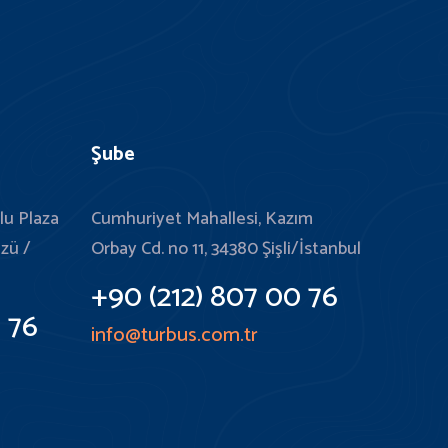
Şube
lu Plaza
Cumhuriyet Mahallesi, Kazım
üzü /
Orbay Cd. no 11, 34380 Şişli/İstanbul
+90 (212) 807 00 76
 76
info@turbus.com.tr