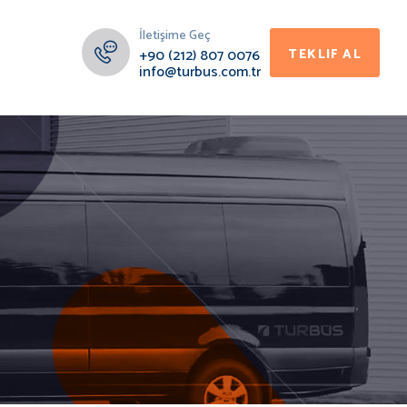
İletişime Geç
+90 (212) 807 0076
TEKLIF AL
info@turbus.com.tr