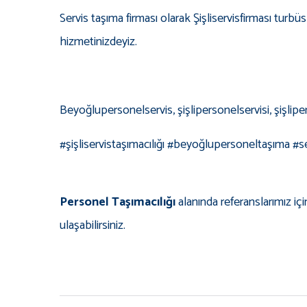
Servis taşıma firması olarak Şişliservisfirması turb
hizmetinizdeyiz.
Beyoğlupersonelservis, şişlipersonelservisi, şişlip
#şişliservistaşımacılığı #beyoğlupersoneltaşıma #s
Personel Taşımacılığı
alanında referanslarımız iç
ulaşabilirsiniz.