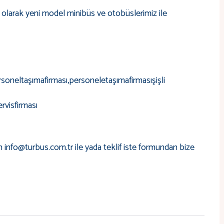
üs olarak yeni model minibüs ve otobüslerimiz ile
ersoneltaşımafirması,personeletaşımafirmasışişli
ervisfirması
in info@turbus.com.tr ile yada teklif iste formundan bize