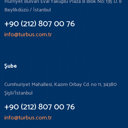
Hürriyet Bulvarı Eval Yakuplu Plaza B Blok No: 135 D. 8
Beylikdüzü / İstanbul
+90 (212) 807 00 76
info@turbus.com.tr
Şube
Cumhuriyet Mahallesi, Kazım Orbay Cd. no 11, 34380
Şişli/İstanbul
+90 (212) 807 00 76
info@turbus.com.tr